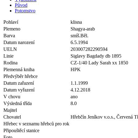
Původ
Potomstvo
Pohlaví
klisna
Plemeno
Shagya-arab
Barva
smíš.Běl.
Datum narození
6.5.1994
UELN
203007282290594
Linie
Siglavy Bagdady db 1895
Rodina
CZ-1/40 Lady Sarah xx 1850
Plemenná kniha
HPK
Předvýběr hřebce
Datum zařazení
1.1.1999
Datum vyřazení
4.12.2018
V chovu
ano
Výsledná třída
8.0
Majitel
Chovatel
Hřebčín Jeníkov v.o.s., Červená 
Hřebec v seznamu hřebců pro rok
Připouštěcí stanice
Foto