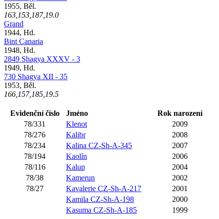
1955, Běl.
163,153,187,19.0
Grand
1944, Hd.
Bint Canaria
1948, Hd.
2849 Shagya XXXV - 3
1949, Hd.
730 Shagya XII - 35
1953, Běl.
166,157,185,19.5
Evidenční číslo
Jméno
Rok narození
78/331
Klenot
2009
78/276
Kalibr
2008
78/234
Kalina CZ-Sh-A-345
2007
78/194
Kaolín
2006
78/116
Kalup
2004
78/38
Kamerun
2002
78/27
Kavalerie CZ-Sh-A-217
2001
Kamila CZ-Sh-A-198
2000
Kasuma CZ-Sh-A-185
1999