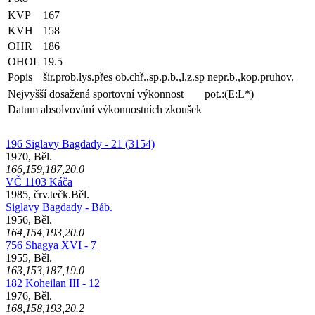
KVP
167
KVH
158
OHR
186
OHOL
19.5
Popis
šir.prob.lys.přes ob.chř.,sp.p.b.,l.z.sp nepr.b.,kop.pruhov.
Nejvyšší dosažená sportovní výkonnost
pot.:(E:L*)
Datum absolvování výkonnostních zkoušek
196 Siglavy Bagdady - 21 (3154)
1970, Běl.
166,159,187,20.0
VČ 1103 Káča
1985, črv.tečk.Běl.
Siglavy Bagdady - Báb.
1956, Běl.
164,154,193,20.0
756 Shagya XVI - 7
1955, Běl.
163,153,187,19.0
182 Koheilan III - 12
1976, Běl.
168,158,193,20.2