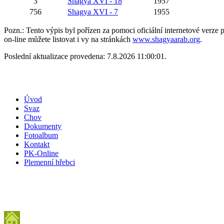
3
Shagya XVI - 18
1957
756
Shagya XVI - 7
1955
Pozn.: Tento výpis byl pořízen za pomoci oficiální internetové verz
on-line můžete listovat i vy na stránkách
www.shagyaarab.org
.
Poslední aktualizace provedena: 7.8.2026 11:00:01.
Úvod
Svaz
Chov
Dokumenty
Fotoalbum
Kontakt
PK-Online
Plemenní hřebci