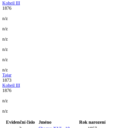
Koheil III
1876
n/z
n/z
n/z
n/z
n/z
n/z
Tajar
1873
Koheil III
1876
n/z
n/z
Evidenční číslo
Jméno
Rok narození