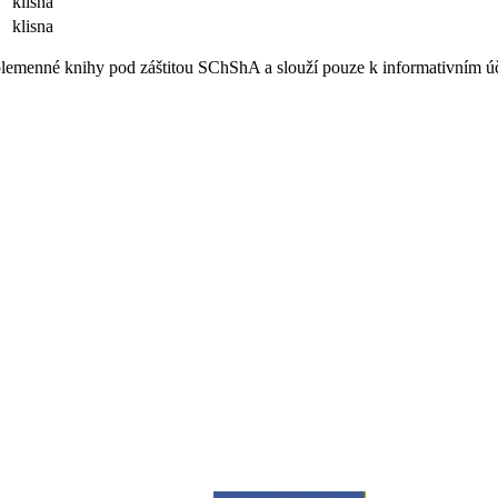
klisna
klisna
e plemenné knihy pod záštitou SChShA a slouží pouze k informativním 