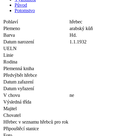
Původ
Potomstvo
Pohlaví
hřebec
Plemeno
arabský kůň
Barva
Hd.
Datum narození
1.1.1932
UELN
Linie
Rodina
Plemenná kniha
Předvýběr hřebce
Datum zařazení
Datum vyřazení
V chovu
ne
Výsledná třída
Majitel
Chovatel
Hřebec v seznamu hřebců pro rok
Připouštěcí stanice
Foto