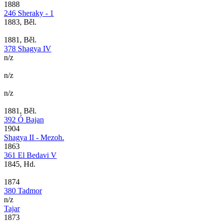
1888
246 Sheraky - 1
1883, Běl.
1881, Běl.
378 Shagya IV
n/z
n/z
n/z
1881, Běl.
392 Ó Bajan
1904
Shagya II - Mezoh.
1863
361 El Bedavi V
1845, Hd.
1874
380 Tadmor
n/z
Tajar
1873