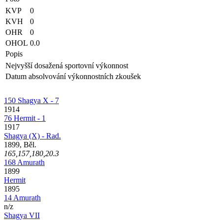
KVP
0
KVH
0
OHR
0
OHOL
0.0
Popis
Nejvyšší dosažená sportovní výkonnost
Datum absolvování výkonnostních zkoušek
150 Shagya X - 7
1914
76 Hermit - 1
1917
Shagya (X) - Rad.
1899, Běl.
165,157,180,20.3
168 Amurath
1899
Hermit
1895
14 Amurath
n/z
Shagya VII