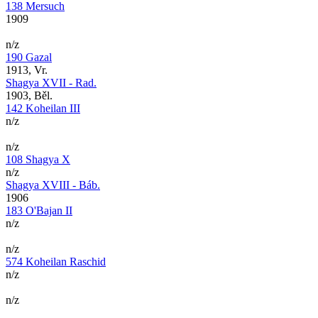
138 Mersuch
1909
n/z
190 Gazal
1913, Vr.
Shagya XVII - Rad.
1903, Běl.
142 Koheilan III
n/z
n/z
108 Shagya X
n/z
Shagya XVIII - Báb.
1906
183 O'Bajan II
n/z
n/z
574 Koheilan Raschid
n/z
n/z