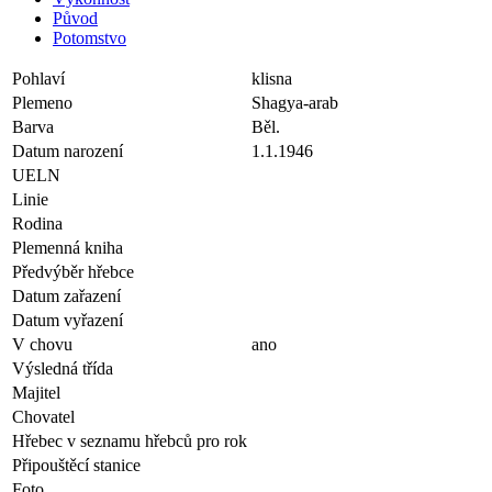
Původ
Potomstvo
Pohlaví
klisna
Plemeno
Shagya-arab
Barva
Běl.
Datum narození
1.1.1946
UELN
Linie
Rodina
Plemenná kniha
Předvýběr hřebce
Datum zařazení
Datum vyřazení
V chovu
ano
Výsledná třída
Majitel
Chovatel
Hřebec v seznamu hřebců pro rok
Připouštěcí stanice
Foto