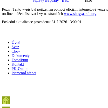
Siglavy Bagdady - Báb.
1956
Pozn.: Tento výpis byl pořízen za pomoci oficiální internetové verz
on-line můžete listovat i vy na stránkách
www.shagyaarab.org
.
Poslední aktualizace provedena: 31.7.2026 13:00:01.
Úvod
Svaz
Chov
Dokumenty
Fotoalbum
Kontakt
PK-Online
Plemenní hřebci