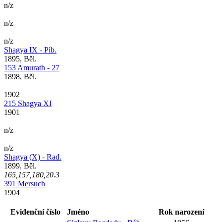
n/z
n/z
n/z
Shagya IX - Píb.
1895, Běl.
153 Amurath - 27
1898, Běl.
1902
215 Shagya XI
1901
n/z
n/z
Shagya (X) - Rad.
1899, Běl.
165,157,180,20.3
391 Mersuch
1904
Evidenční číslo
Jméno
Rok narození