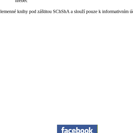
hřebec
e plemenné knihy pod záštitou SChShA a slouží pouze k informativním 