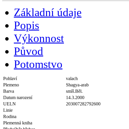
Základní údaje
Popis
Výkonnost
Původ
Potomstvo
Pohlaví
valach
Plemeno
Shagya-arab
Barva
smíš.Běl.
Datum narození
14.3.2000
UELN
203007282792600
Linie
Rodina
Plemenná kniha