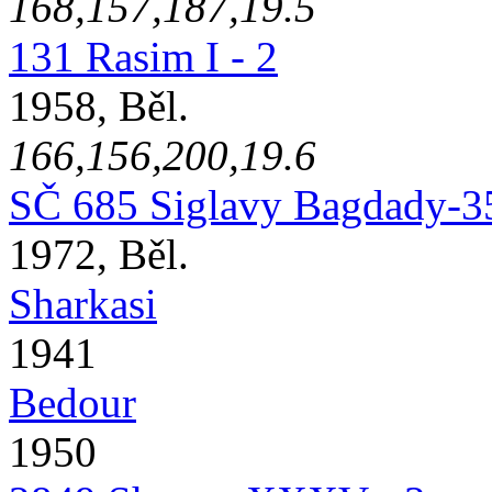
168,157,187,19.5
131 Rasim I - 2
1958, Běl.
166,156,200,19.6
SČ 685 Siglavy Bagdady-3
1972, Běl.
Sharkasi
1941
Bedour
1950