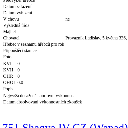
Předvýběr hřebce
Datum zařazení
Datum vyřazení
V chovu
ne
Výsledná třída
Majitel
Chovatel
Provazník Ladislav, 5.května 336,
Hřebec v seznamu hřebců pro rok
Připouštěcí stanice
Foto
KVP
0
KVH
0
OHR
0
OHOL
0.0
Popis
Nejvyšší dosažená sportovní výkonnost
Datum absolvování výkonnostních zkoušek
751 Shagya IV-CZ (Wanad)