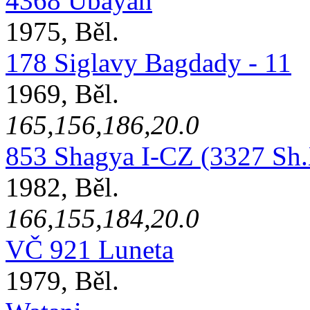
4368 Ubayan
1975, Běl.
178 Siglavy Bagdady - 11
1969, Běl.
165,156,186,20.0
853 Shagya I-CZ (3327 Sh
1982, Běl.
166,155,184,20.0
VČ 921 Luneta
1979, Běl.