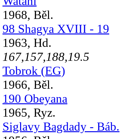
Watani
1968, Běl.
98 Shagya XVIII - 19
1963, Hd.
167,157,188,19.5
Tobrok (EG)
1966, Běl.
190 Obeyana
1965, Ryz.
Siglavy Bagdady - Báb.