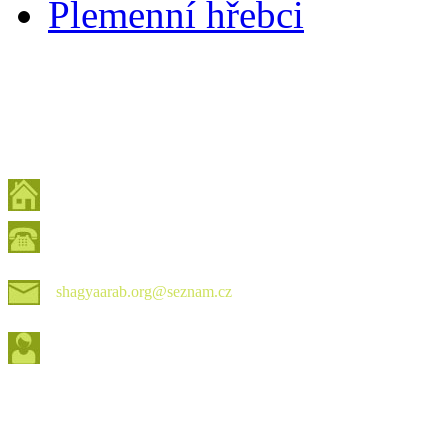
Plemenní hřebci
shagyaarab.org@seznam.cz