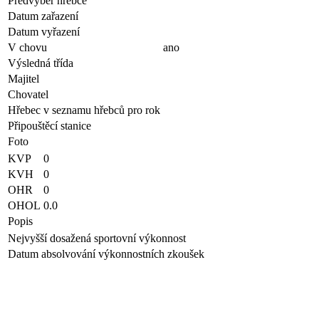
Předvýběr hřebce
Datum zařazení
Datum vyřazení
V chovu
ano
Výsledná třída
Majitel
Chovatel
Hřebec v seznamu hřebců pro rok
Připouštěcí stanice
Foto
KVP
0
KVH
0
OHR
0
OHOL
0.0
Popis
Nejvyšší dosažená sportovní výkonnost
Datum absolvování výkonnostních zkoušek