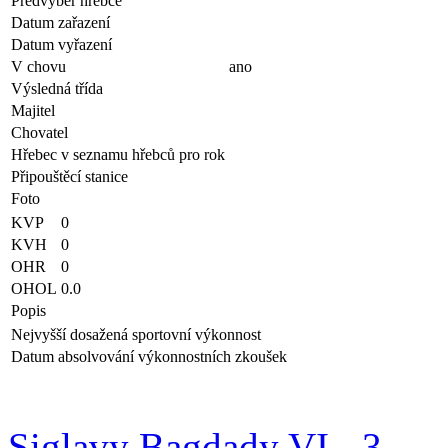
Předvýběr hřebce
Datum zařazení
Datum vyřazení
V chovu
ano
Výsledná třída
Majitel
Chovatel
Hřebec v seznamu hřebců pro rok
Připouštěcí stanice
Foto
KVP
0
KVH
0
OHR
0
OHOL
0.0
Popis
Nejvyšší dosažená sportovní výkonnost
Datum absolvování výkonnostních zkoušek
Siglavy Bagdady VI - 3