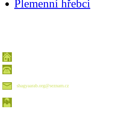
Plemenní hřebci
shagyaarab.org@seznam.cz