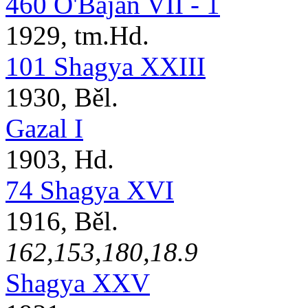
460 O'Bajan VII - 1
1929, tm.Hd.
101 Shagya XXIII
1930, Běl.
Gazal I
1903, Hd.
74 Shagya XVI
1916, Běl.
162,153,180,18.9
Shagya XXV