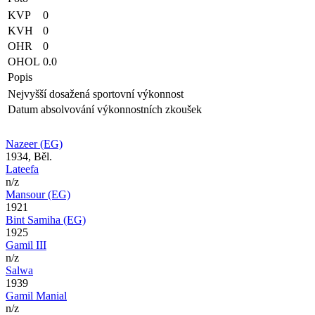
KVP
0
KVH
0
OHR
0
OHOL
0.0
Popis
Nejvyšší dosažená sportovní výkonnost
Datum absolvování výkonnostních zkoušek
Nazeer (EG)
1934, Běl.
Lateefa
n/z
Mansour (EG)
1921
Bint Samiha (EG)
1925
Gamil III
n/z
Salwa
1939
Gamil Manial
n/z