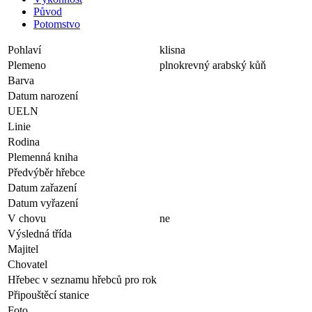
Původ
Potomstvo
Pohlaví
klisna
Plemeno
plnokrevný arabský kůň
Barva
Datum narození
UELN
Linie
Rodina
Plemenná kniha
Předvýběr hřebce
Datum zařazení
Datum vyřazení
V chovu
ne
Výsledná třída
Majitel
Chovatel
Hřebec v seznamu hřebců pro rok
Připouštěcí stanice
Foto