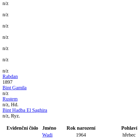
n/z
n/z
n/z
n/z
n/z
n/z
n/z
Rabdan
1897
Bint Gamila
n/z
Rustem
n/z, Hd.
Bint Hadba El Saghira
n/z, Ryz.
Evidenční číslo
Jméno
Rok narození
Pohlaví
Wadi
1964
hřebec