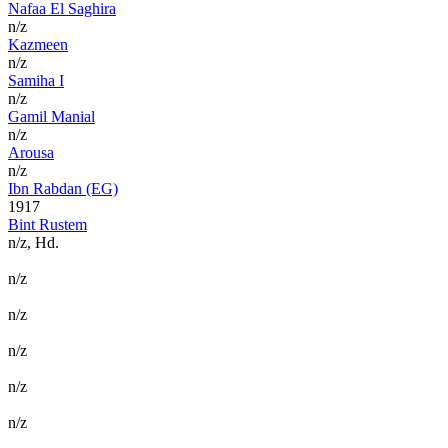
Nafaa El Saghira
n/z
Kazmeen
n/z
Samiha I
n/z
Gamil Manial
n/z
Arousa
n/z
Ibn Rabdan (EG)
1917
Bint Rustem
n/z, Hd.
n/z
n/z
n/z
n/z
n/z