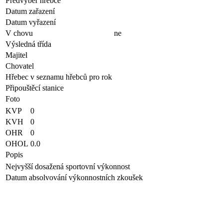
Předvýběr hřebce
Datum zařazení
Datum vyřazení
V chovu
ne
Výsledná třída
Majitel
Chovatel
Hřebec v seznamu hřebců pro rok
Připouštěcí stanice
Foto
KVP
0
KVH
0
OHR
0
OHOL
0.0
Popis
Nejvyšší dosažená sportovní výkonnost
Datum absolvování výkonnostních zkoušek