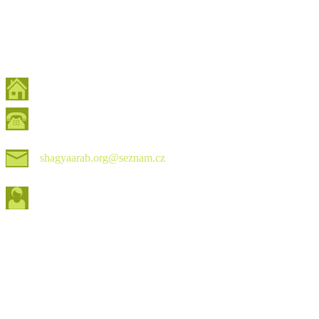
shagyaarab.org@seznam.cz