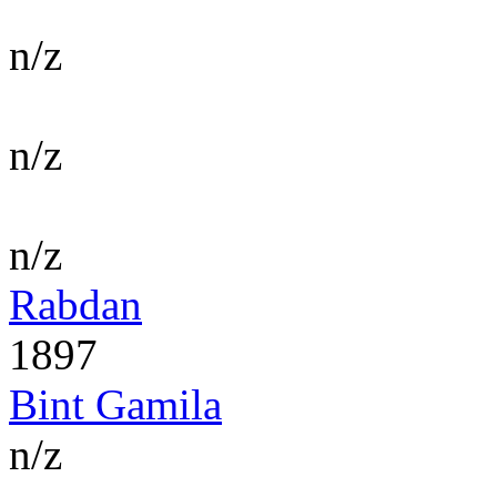
n/z
n/z
n/z
Rabdan
1897
Bint Gamila
n/z