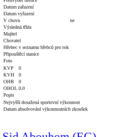
Předvýběr hřebce
Datum zařazení
Datum vyřazení
V chovu
ne
Výsledná třída
Majitel
Chovatel
Hřebec v seznamu hřebců pro rok
Připouštěcí stanice
Foto
KVP
0
KVH
0
OHR
0
OHOL
0.0
Popis
Nejvyšší dosažená sportovní výkonnost
Datum absolvování výkonnostních zkoušek
Sid Abouhom (EG)