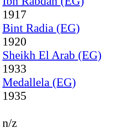
Ibn Rabdan (EG)
1917
Bint Radia (EG)
1920
Sheikh El Arab (EG)
1933
Medallela (EG)
1935
n/z