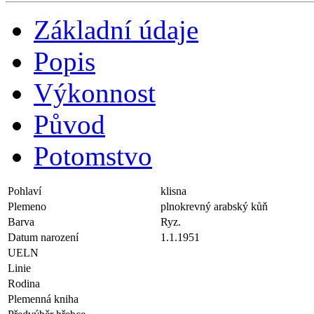
Základní údaje
Popis
Výkonnost
Původ
Potomstvo
Pohlaví
klisna
Plemeno
plnokrevný arabský kůň
Barva
Ryz.
Datum narození
1.1.1951
UELN
Linie
Rodina
Plemenná kniha