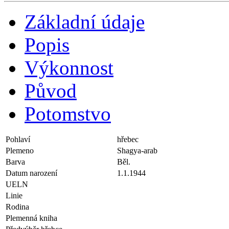
Základní údaje
Popis
Výkonnost
Původ
Potomstvo
Pohlaví
hřebec
Plemeno
Shagya-arab
Barva
Běl.
Datum narození
1.1.1944
UELN
Linie
Rodina
Plemenná kniha