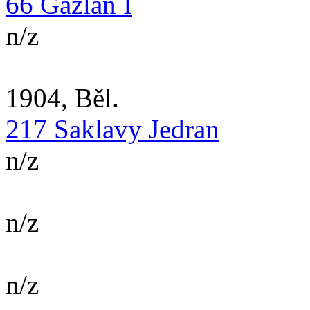
66 Gazlan I
n/z
1904, Běl.
217 Saklavy Jedran
n/z
n/z
n/z