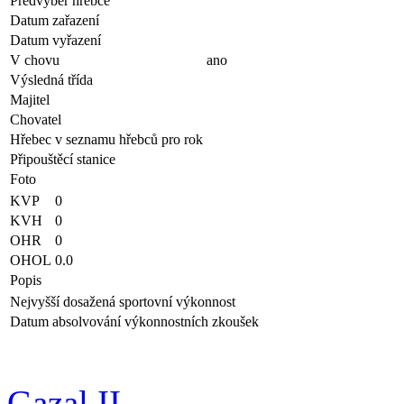
Předvýběr hřebce
Datum zařazení
Datum vyřazení
V chovu
ano
Výsledná třída
Majitel
Chovatel
Hřebec v seznamu hřebců pro rok
Připouštěcí stanice
Foto
KVP
0
KVH
0
OHR
0
OHOL
0.0
Popis
Nejvyšší dosažená sportovní výkonnost
Datum absolvování výkonnostních zkoušek
Gazal II