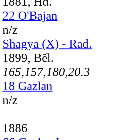
1881, Hd.
22 O'Bajan
n/z
Shagya (X) - Rad.
1899, Běl.
165,157,180,20.3
18 Gazlan
n/z
1886