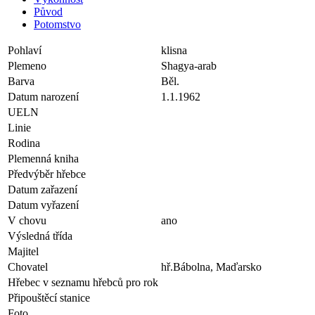
Původ
Potomstvo
Pohlaví
klisna
Plemeno
Shagya-arab
Barva
Běl.
Datum narození
1.1.1962
UELN
Linie
Rodina
Plemenná kniha
Předvýběr hřebce
Datum zařazení
Datum vyřazení
V chovu
ano
Výsledná třída
Majitel
Chovatel
hř.Bábolna, Maďarsko
Hřebec v seznamu hřebců pro rok
Připouštěcí stanice
Foto