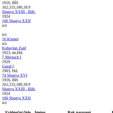
1916, Běl.
162,153,180,18.9
Shagya XXIII - Báb.
1924
106 Shagya XXII
n/z
n/z
16 Kismet
n/z
Kuhaylan Zaid
1923, tm.Hd.
7 Mersuch I
1929
Gazal I
1903, Hd.
74 Shagya XVI
1916, Běl.
162,153,180,18.9
Shagya XXIII - Báb.
1924
106 Shagya XXII
n/z
Evidenční číslo
Jméno
Rok narození