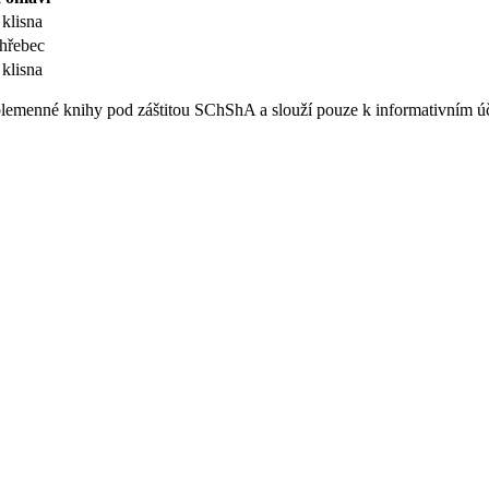
klisna
hřebec
klisna
e plemenné knihy pod záštitou SChShA a slouží pouze k informativním 