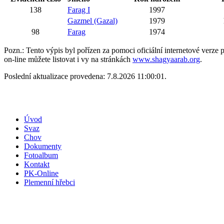
138
Farag I
1997
Gazmel (Gazal)
1979
98
Farag
1974
Pozn.: Tento výpis byl pořízen za pomoci oficiální internetové verz
on-line můžete listovat i vy na stránkách
www.shagyaarab.org
.
Poslední aktualizace provedena: 7.8.2026 11:00:01.
Úvod
Svaz
Chov
Dokumenty
Fotoalbum
Kontakt
PK-Online
Plemenní hřebci