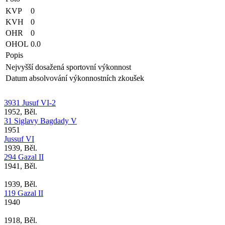
KVP
0
KVH
0
OHR
0
OHOL
0.0
Popis
Nejvyšší dosažená sportovní výkonnost
Datum absolvování výkonnostních zkoušek
3931 Jusuf VI-2
1952, Běl.
31 Siglavy Bagdady V
1951
Jussuf VI
1939, Běl.
294 Gazal II
1941, Běl.
1939, Běl.
119 Gazal II
1940
1918, Běl.